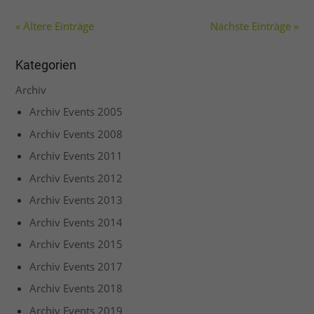
Externe Medien (1)
« Ältere Einträge
Nächste Einträge »
Inhalte von Videoplattformen und Social-Media-Plattformen
werden standardmäßig blockiert. Wenn Cookies von
externen Medien akzeptiert werden, bedarf der Zugriff auf
Kategorien
diese Inhalte keiner manuellen Einwilligung mehr.
Cookie-Informationen anzeigen
Archiv
Datenschutzerklärung
Impressum
Archiv Events 2005
Archiv Events 2008
Archiv Events 2011
Archiv Events 2012
Archiv Events 2013
Archiv Events 2014
Archiv Events 2015
Archiv Events 2017
Archiv Events 2018
Archiv Events 2019