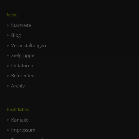
zu ganzen Kategorien geben oder sich weitere
Informationen anzeigen lassen und so nur
bestimmte Cookies auswählen.
Menü
Startseite
Alle akzeptieren
Speichern
Blog
Zurück
Nur essenzielle Cookies akzeptieren
Veranstaltungen
Essenziell (1)
Zielgruppe
Essenzielle Cookies ermöglichen grundlegende Funktionen
Initiatoren
und sind für die einwandfreie Funktion der Website
erforderlich.
Referenten
Cookie-Informationen anzeigen
Archiv
Externe Medien (1)
Inhalte von Videoplattformen und Social-Media-Plattformen
werden standardmäßig blockiert. Wenn Cookies von
Rechtliches
externen Medien akzeptiert werden, bedarf der Zugriff auf
diese Inhalte keiner manuellen Einwilligung mehr.
Kontakt
Cookie-Informationen anzeigen
Impressum
Datenschutzerklärung
Impressum