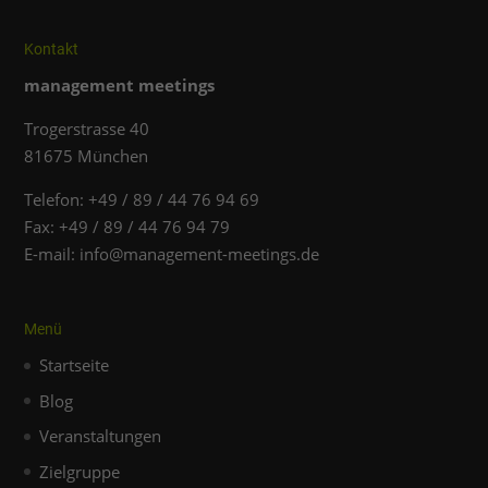
Inhalte von Videoplattformen und Social-Media-Plattformen
werden standardmäßig blockiert. Wenn Cookies von
externen Medien akzeptiert werden, bedarf der Zugriff auf
Kontakt
diese Inhalte keiner manuellen Einwilligung mehr.
management meetings
Cookie-Informationen anzeigen
Datenschutzerklärung
Impressum
Trogerstrasse 40
81675 München
Telefon: +49 / 89 / 44 76 94 69
Fax: +49 / 89 / 44 76 94 79
E-mail: info@management-meetings.de
Menü
Startseite
Blog
Veranstaltungen
Zielgruppe