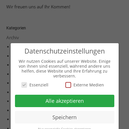
Wir freuen uns auf Ihr Kommen!
Kategorien
Archiv
Archiv Events 2005
Datenschutzeinstellungen
Archiv Events 2008
Wir nutzen Cookies auf unserer Website. Einige
Archiv Events 2011
von ihnen sind essenziell, während andere uns
helfen, diese Website und Ihre Erfahrung zu
Archiv Events 2012
verbessern.
Archiv Events 2013
Essenziell
Externe Medien
Archiv Events 2014
Alle akzeptieren
Archiv Events 2015
Archiv Events 2017
Speichern
Archiv Events 2018
Archiv Events 2019
Nur essenzielle Cookies akzeptieren