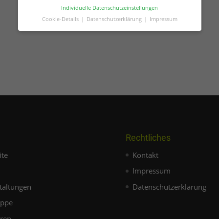
Individuelle Datenschutzeinstellungen
Cookie-Details
Datenschutzerklärung
Impressum
Datenschutzeinstellungen
Hier finden Sie eine Übersicht über alle
verwendeten Cookies. Sie können Ihre Einwilligung
zu ganzen Kategorien geben oder sich weitere
Informationen anzeigen lassen und so nur
bestimmte Cookies auswählen.
Alle akzeptieren
Zurück
Nur essenzielle
Cookies akzeptieren
Speichern
Rechtliches
Essenziell (1)
ite
Kontakt
Impressum
Essenzielle Cookies ermöglichen grundlegende Funktionen
und sind für die einwandfreie Funktion der Website
erforderlich.
taltungen
Datenschutzerklärung
Cookie-Informationen anzeigen
uppe
Externe Medien (1)
oren