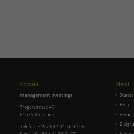
Kontakt
Menü
management meetings
Startse
Blog
Trogerstrasse 40
81675 München
Verans
Zielgr
Telefon: +49 / 89 / 44 76 94 69
Fax: +49 / 89 / 44 76 94 79
Initiat