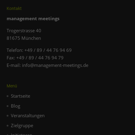
Inhalte von Videoplattformen und Social-Media-Plattformen
werden standardmäßig blockiert. Wenn Cookies von
Kontakt
externen Medien akzeptiert werden, bedarf der Zugriff auf
diese Inhalte keiner manuellen Einwilligung mehr.
management meetings
Cookie-Informationen anzeigen
Trogerstrasse 40
Datenschutzerklärung
Impressum
81675 München
Telefon: +49 / 89 / 44 76 94 69
Fax: +49 / 89 / 44 76 94 79
E-mail: info@management-meetings.de
Menü
Startseite
Blog
Veranstaltungen
Zielgruppe