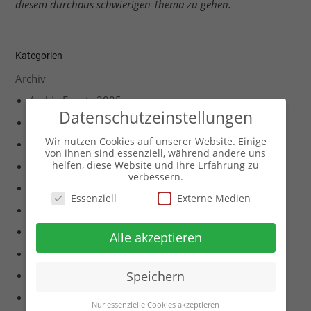
diesem durchaus schwierigen Thema zu gehen.
Kategorien
Archiv
Archiv Events 2005
Datenschutzeinstellungen
Archiv Events 2008
Wir nutzen Cookies auf unserer Website. Einige
Archiv Events 2011
von ihnen sind essenziell, während andere uns
helfen, diese Website und Ihre Erfahrung zu
Archiv Events 2012
verbessern.
Archiv Events 2013
Essenziell
Externe Medien
Archiv Events 2014
Archiv Events 2015
Alle akzeptieren
Archiv Events 2017
Archiv Events 2018
Speichern
Archiv Events 2019
Nur essenzielle Cookies akzeptieren