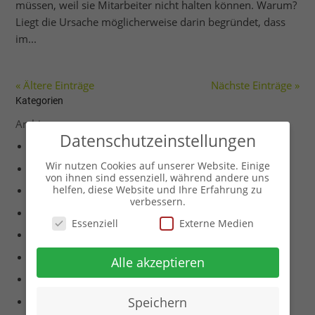
müssen, weil sie Mitarbeiter nicht halten können. Warum?
Liegt die Ursache möglicherweise darin begründet, dass
im...
« Ältere Einträge
Nächste Einträge »
Kategorien
Archiv
Datenschutzeinstellungen
Archiv Events 2005
Wir nutzen Cookies auf unserer Website. Einige
Archiv Events 2008
von ihnen sind essenziell, während andere uns
helfen, diese Website und Ihre Erfahrung zu
Archiv Events 2011
verbessern.
Archiv Events 2012
Essenziell
Externe Medien
Archiv Events 2013
Archiv Events 2014
Alle akzeptieren
Archiv Events 2015
Archiv Events 2017
Speichern