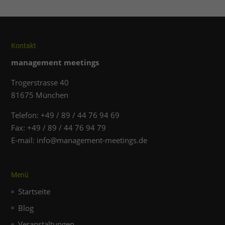
Inhalte von Videoplattformen und Social-Media-Plattformen
werden standardmäßig blockiert. Wenn Cookies von
externen Medien akzeptiert werden, bedarf der Zugriff auf
diese Inhalte keiner manuellen Einwilligung mehr.
Kontakt
Cookie-Informationen anzeigen
management meetings
Datenschutzerklärung
Impressum
Trogerstrasse 40
81675 München
Telefon: +49 / 89 / 44 76 94 69
Fax: +49 / 89 / 44 76 94 79
E-mail: info@management-meetings.de
Menü
Startseite
Blog
Veranstaltungen