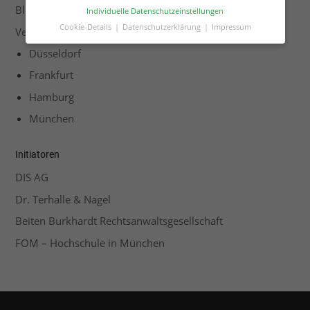
Blog
Individuelle Datenschutzeinstellungen
Cookie-Details
Datenschutzerklärung
Impressum
Veranstaltungen
Datenschutzeinstellungen
Düsseldorf
Hier finden Sie eine Übersicht über alle
Frankfurt
verwendeten Cookies. Sie können Ihre Einwilligung
zu ganzen Kategorien geben oder sich weitere
Hamburg
Informationen anzeigen lassen und so nur
bestimmte Cookies auswählen.
München
Alle akzeptieren
Speichern
Initiatoren
Zurück
Nur essenzielle Cookies akzeptieren
DIS AG
Essenziell (1)
Dr. Terhalle & Nagel
Beiten Burkhardt Rechtsanwaltsgesellschaft
Essenzielle Cookies ermöglichen grundlegende Funktionen
und sind für die einwandfreie Funktion der Website
FOM – Hochschule in München
erforderlich.
Cookie-Informationen anzeigen
Externe Medien (1)