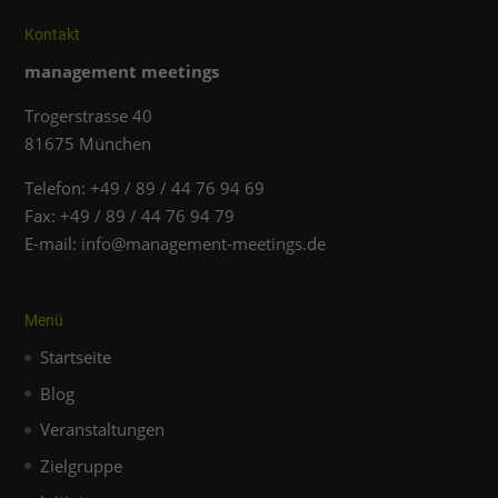
Inhalte von Videoplattformen und Social-Media-Plattformen
werden standardmäßig blockiert. Wenn Cookies von
Kontakt
externen Medien akzeptiert werden, bedarf der Zugriff auf
diese Inhalte keiner manuellen Einwilligung mehr.
management meetings
Cookie-Informationen anzeigen
Trogerstrasse 40
Datenschutzerklärung
Impressum
81675 München
Telefon: +49 / 89 / 44 76 94 69
Fax: +49 / 89 / 44 76 94 79
E-mail: info@management-meetings.de
Menü
Startseite
Blog
Veranstaltungen
Zielgruppe