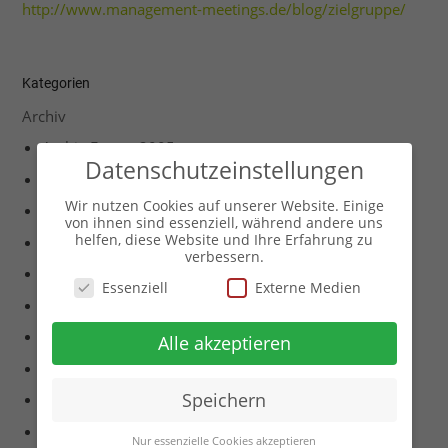
http://www.management-meetings.de/blog/zielgruppe/
Kategorien
Archiv
Archiv Events 2005
Datenschutzeinstellungen
Archiv Events 2008
Wir nutzen Cookies auf unserer Website. Einige
Archiv Events 2011
von ihnen sind essenziell, während andere uns
helfen, diese Website und Ihre Erfahrung zu
Archiv Events 2012
verbessern.
Archiv Events 2013
Essenziell
Externe Medien
Archiv Events 2014
Archiv Events 2015
Alle akzeptieren
Archiv Events 2017
Speichern
Archiv Events 2018
Archiv Events 2019
Nur essenzielle Cookies akzeptieren