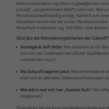
Interessanterweise zog diese so gewagte wie zuk
(„mutig“, „ausgezeichnete Wahl“) nach sich. Warum?
Personalauswahl künftig erfolgt. Nämlich zum ein
Abozahlen wurde hier ein echter Musikvermarkte
floskelhaft erwähnten sog. Soft Skills. Und dritten
Sind das die Rekrutierungskriterien der Zukunft
Strategie & Soft Skills:
Was bedeutet es für die 
und sich der Stellenwert beruflicher Qualifikati
unterwerfen muss?
Die Zukunft beginnt jetzt:
Wie entscheidend is
statt sich an aktuellen Stellenbeschreibungen zu
Wie wär‘s mal mit ’ner „bunten Kuh“:
Wie offen
integrieren?
Diskutieren Sie mit Ihren Fachkollegen/Innen a