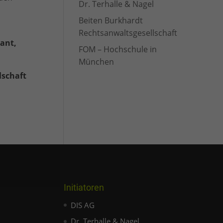
Dr. Terhalle & Nagel
Beiten Burkhardt
Rechtsanwaltsgesellschaft
tant,
FOM – Hochschule in
München
lschaft
Initiatoren
DIS AG
Dr. Terhalle & Nagel