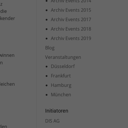
Archiv Events 2014
nz
Archiv Events 2015
 die
nkender
Archiv Events 2017
Archiv Events 2018
Archiv Events 2019
Blog
ewinnen
Veranstaltungen
en
Düsseldorf
Frankfurt
leichen
Hamburg
München
Initiatoren
DIS AG
nden