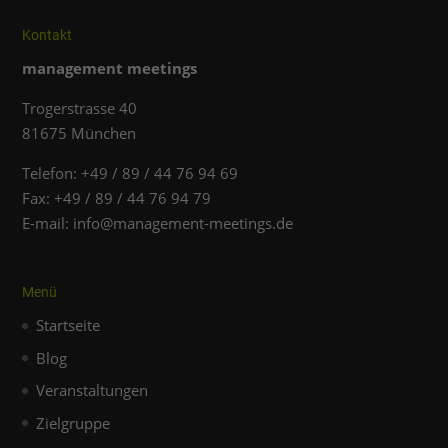
Inhalte von Videoplattformen und Social-Media-Plattformen
werden standardmäßig blockiert. Wenn Cookies von
externen Medien akzeptiert werden, bedarf der Zugriff auf
Kontakt
diese Inhalte keiner manuellen Einwilligung mehr.
management meetings
Cookie-Informationen anzeigen
Datenschutzerklärung
Impressum
Trogerstrasse 40
81675 München
Telefon: +49 / 89 / 44 76 94 69
Fax: +49 / 89 / 44 76 94 79
E-mail: info@management-meetings.de
Menü
Startseite
Blog
Veranstaltungen
Zielgruppe