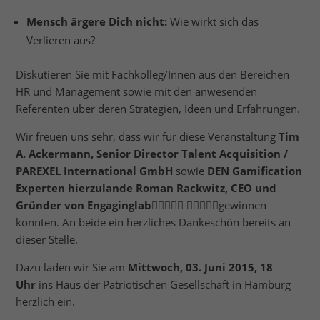
Mensch ärgere Dich nicht:
Wie wirkt sich das
Verlieren aus?
Diskutieren Sie mit Fachkolleg/Innen aus den Bereichen
HR und Management sowie mit den anwesenden
Referenten über deren Strategien, Ideen und Erfahrungen.
Wir freuen uns sehr, dass wir für diese Veranstaltung
Tim
A. Ackermann, Senior Director Talent Acquisition /
PAREXEL International GmbH
sowie
DEN Gamification
Experten hierzulande Roman Rackwitz, CEO und
Gründer von Engaginglab
􏰏􏰍􏰊􏰌􏰡 􏰦􏱃􏰮􏰱􏱑gewinnen
konnten. An beide ein herzliches Dankeschön bereits an
dieser Stelle.
Dazu laden wir Sie am
Mittwoch, 03. Juni 2015, 18
Uhr
ins Haus der Patriotischen Gesellschaft in Hamburg
herzlich ein.