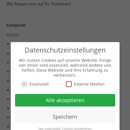
Wir freuen uns auf Ihr Kommen!
Kategorien
Archiv
Archiv Events 2005
Datenschutzeinstellungen
Archiv Events 2008
Wir nutzen Cookies auf unserer Website. Einige
Archiv Events 2011
von ihnen sind essenziell, während andere uns
helfen, diese Website und Ihre Erfahrung zu
Archiv Events 2012
verbessern.
Archiv Events 2013
Essenziell
Externe Medien
Archiv Events 2014
Archiv Events 2015
Alle akzeptieren
Archiv Events 2017
Speichern
Archiv Events 2018
Archiv Events 2019
Nur essenzielle Cookies akzeptieren